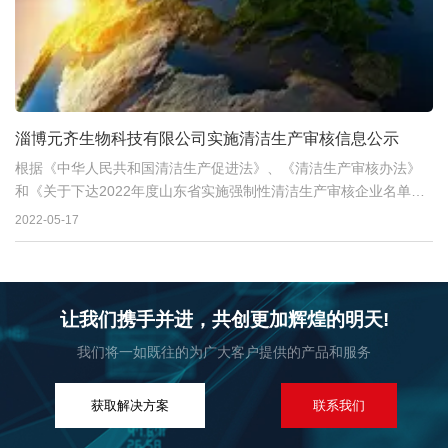
淄博元齐生物科技有限公司实施清洁生产审核信息公示
根据《中华人民共和国清洁生产促进法》、《清洁生产审核办法》
和《关于下达2022年度山东省实施强制性清洁生产审核企业名单的
通知》(鲁环字(2022】32号)》...
2022-05-17
让我们携手并进，共创更加辉煌的明天!
我们将一如既往的为广大客户提供的产品和服务
获取解决方案
联系我们