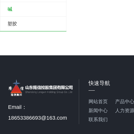
碱
塑胶
快速导航
网站首页
产品中
Email：
新闻中心
人力资
18653386693@163.com
联系我们