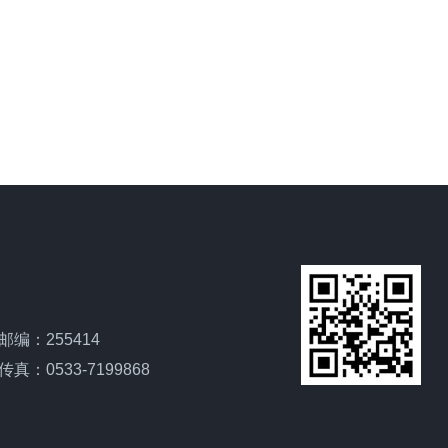
邮编：255414
传真：0533-7199868