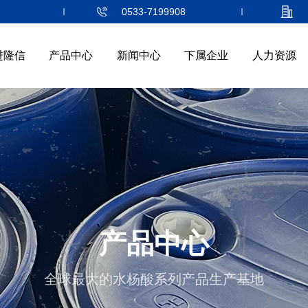
0533-7199908
进隆信
产品中心
新闻中心
下属企业
人力资源
首页
走进隆信
产品中心
新闻中心
产品中心
全球最大的水杨酸系列产品生产基地