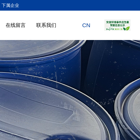
下属企业
CN
在线留言
联系我们
下属企业
人力资源
在线留言
联系我们