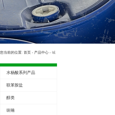
您当前的位置: 首页
-
产品中心
-
碱
水杨酸系列产品
联苯胺盐
醇类
呋喃